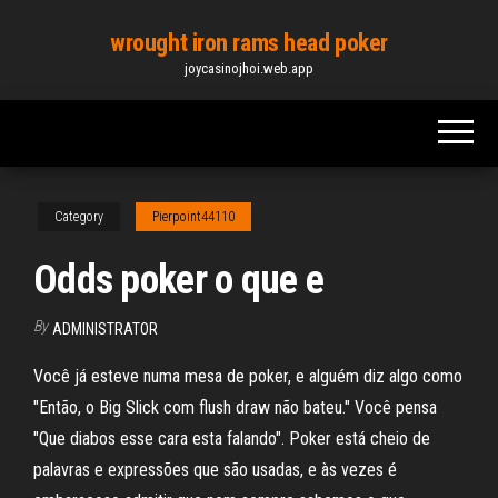
Skip
wrought iron rams head poker
to
joycasinojhoi.web.app
the
content
Category
Pierpoint44110
Odds poker o que e
By
ADMINISTRATOR
Você já esteve numa mesa de poker, e alguém diz algo como
"Então, o Big Slick com flush draw não bateu." Você pensa
"Que diabos esse cara esta falando". Poker está cheio de
palavras e expressões que são usadas, e às vezes é