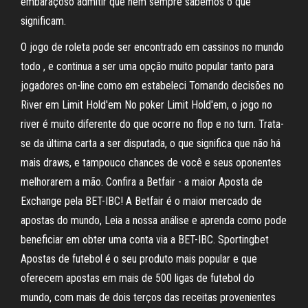
embaraçoso admitir que nem sempre sabemos o que
significam.
O jogo de roleta pode ser encontrado em cassinos no mundo
todo , e continua a ser uma opção muito popular tanto para
jogadores on-line como em estabeleci
Tomando decisões no
River em Limit Hold'em
No poker Limit Hold'em, o jogo no
river é muito diferente do que ocorre no flop e no turn. Trata-
se da última carta a ser disputada, o que significa que não há
mais draws, e tampouco chances de você e seus oponentes
melhorarem a mão.
Confira a Betfair - a maior Aposta de
Exchange pela BET-IBC!
A Betfair é o maior mercado de
apostas do mundo, Leia a nossa análise e aprenda como pode
beneficiar em obter uma conta via a BET-IBC.
Sportingbet
Apostas de futebol é o seu produto mais popular e que
oferecem apostas em mais de 500 ligas de futebol do
mundo, com mais de dois terços das receitas provenientes